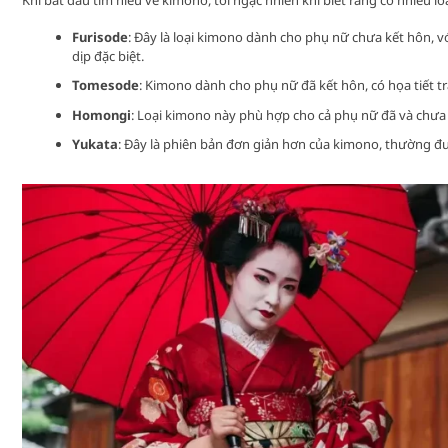
Khi bắt đầu tìm hiểu về kimono, tôi ngạc nhiên khi biết rằng có nhiều l
Furisode
: Đây là loại kimono dành cho phụ nữ chưa kết hôn, v
dịp đặc biệt.
Tomesode
: Kimono dành cho phụ nữ đã kết hôn, có họa tiết tr
Homongi
: Loại kimono này phù hợp cho cả phụ nữ đã và chưa 
Yukata
: Đây là phiên bản đơn giản hơn của kimono, thường đ